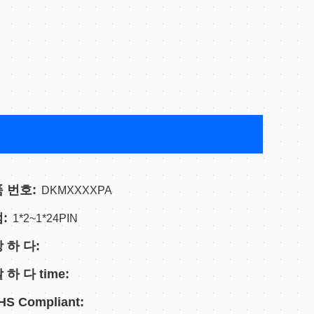
 번호:
DKMXXXXPA
:
1*2~1*24PIN
 하 다:
 하 다 time:
S Compliant: