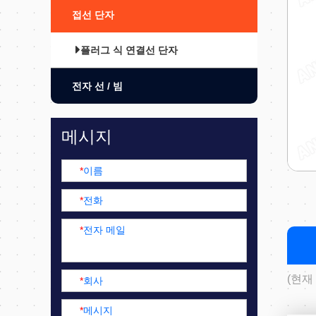
접선 단자
플러그 식 연결선 단자
전자 선 / 빔
메시지
*
이름
*
전화
*
전자 메일
(현재
*
회사
*
메시지