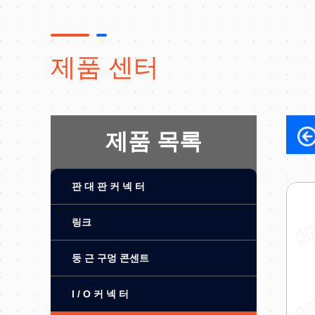
제품 센터
제품 목록
판 대 판 커 넥 터
링크
둥 근 구멍 콘센트
I / O 커 넥 터