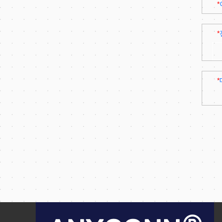
*
*
*