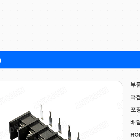
부품
극점
포장
배달
ROH