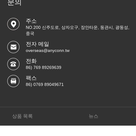
문의
주소
NO.200 신주도로, 상자오구, 장안타운, 둥관시, 광둥성,
중국
전자 메일
overseas@anyconn.tw
전화
86) 769 89269639
팩스
86) 0769 89049671
상품 목록
뉴스